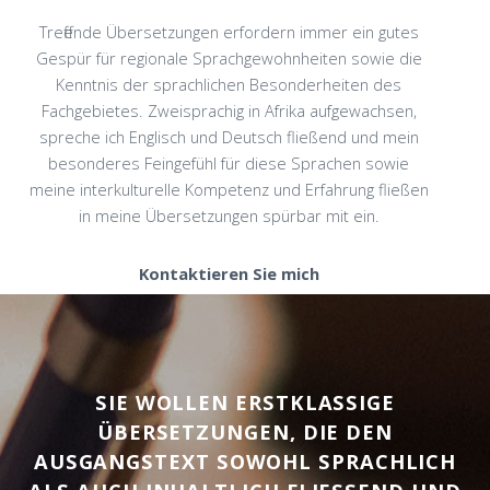
Treffende Übersetzungen erfordern immer ein gutes
Gespür für regionale Sprachgewohnheiten sowie die
Kenntnis der sprachlichen Besonderheiten des
Fachgebietes. Zweisprachig in Afrika aufgewachsen,
spreche ich Englisch und Deutsch fließend und mein
besonderes Feingefühl für diese Sprachen sowie
meine interkulturelle Kompetenz und Erfahrung fließen
in meine Übersetzungen spürbar mit ein.
Kontaktieren Sie mich
SIE WOLLEN ERSTKLASSIGE
ÜBERSETZUNGEN, DIE DEN
AUSGANGSTEXT SOWOHL SPRACHLICH