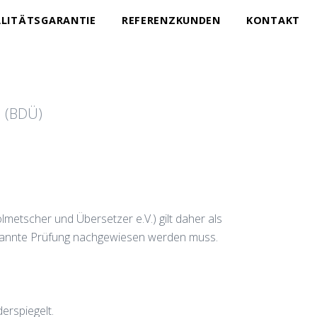
LITÄTSGARANTIE
REFERENZKUNDEN
KONTAKT
. (BDÜ)
metscher und Übersetzer e.V.) gilt daher als
anerkannte Prüfung nachgewiesen werden muss.
derspiegelt.