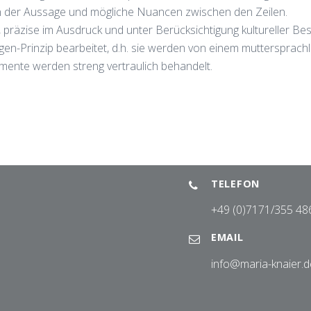
en in der Aussage und mögliche Nuancen zwischen den Zeilen.
, präzise im Ausdruck und unter Berücksichtigung kultureller Be
en-Prinzip bearbeitet, d.h. sie werden von einem muttersprachl
mente werden streng vertraulich behandelt.
TELEFON
+49 (0)7171/355 48
EMAIL
info@maria-knaier.d