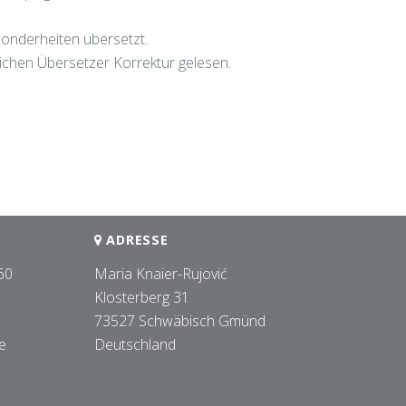
sonderheiten übersetzt.
ichen Übersetzer Korrektur gelesen.
ADRESSE
60
Maria Knaier-Rujović
Klosterberg 31
73527 Schwäbisch Gmünd
e
Deutschland